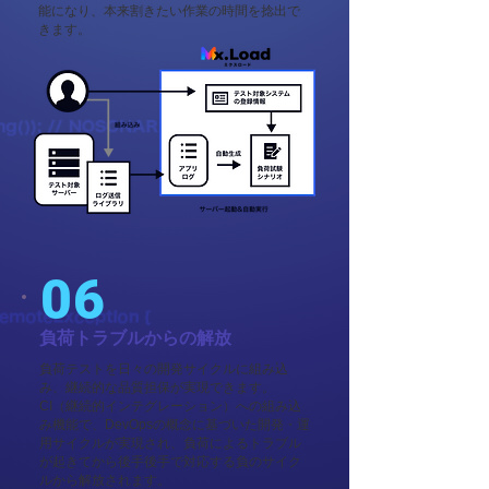
能になり、本来割きたい作業の時間を捻出で
きます。
06
負荷トラブルからの解放
負荷テストを日々の開発サイクルに組み込
み、継続的な品質担保が実現できます。
CI（継続的インテグレーション）への組み込
み機能で、DevOpsの概念に基づいた開発・運
用サイクルが実現され、負荷によるトラブル
が起きてから後手後手で対応する負のサイク
ルから解放されます。