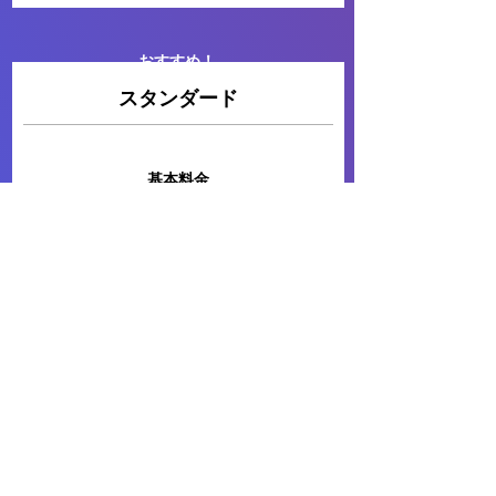
​おすすめ！
​スタンダード
​基本料金​
¥49,800
​試験時間
30分実行無料
以降30分ごとに¥50,000
​対象ホスト
2個
1ホスト追加で¥10,000