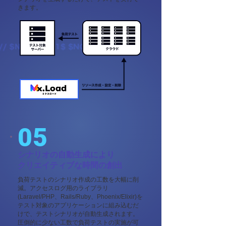
きます。
05
シナリオの自動生成により
クリエイティブな時間の創出
負荷テストのシナリオ作成の工数を大幅に削
減。アクセスログ用のライブラリ
(Laravel/PHP、Rails/Ruby、Phoenix/Elixir)を
テスト対象のアプリケーションに組み込むだ
けで、テストシナリオが自動生成されます。
圧倒的に少ない工数で負荷テストの実施が可