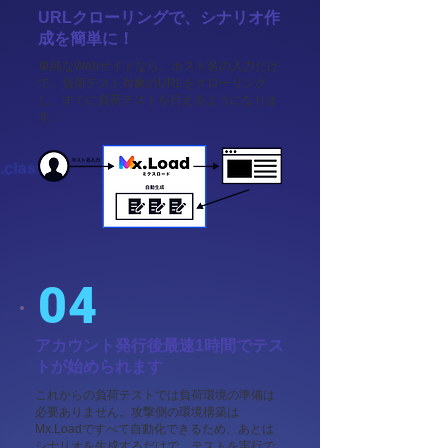
URLクローリングで、シナリオ作
成を簡単に！
単純なWebサイトなら、ホスト名の入力だけ
で、負荷テスト対象のURLをクローリング
し、すぐに負荷テストを行えるようになりま
す。
04
アカウント発行後最速1時間でテス
トが始められます
これからの負荷テストでは負荷環境の準備は
必要ありません。攻撃側の環境構築は
Mx.Loadですべて自動化できるため、あとは
シナリオを生成するだけで、テストを実行で